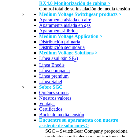
RX4.0 Monitorización de cabina >
Control total de su instalación de media tensión
Medium Voltage Switchgear products >
Aparamenta aislada en aire
Aparamenta aislada en gas
Aparamenta-hibrida
Medium Voltage Application >
Distribución primaria
Distribución secundaria
Medium Voltage Solutions >
Línea azul (sin SF
)
6
Línea Enedis
Línea compacta
Línea premium
Línea Sahel
Sobre SGC
Quiénes somos
Nuestros valores
Ventajas
Certificados
Bucle de media tensión
Encuentre su aparamenta con nuestro
asistente de soluciones >
SGC – SwitchGear Company proporciona
productos confiables para aplicaciones de