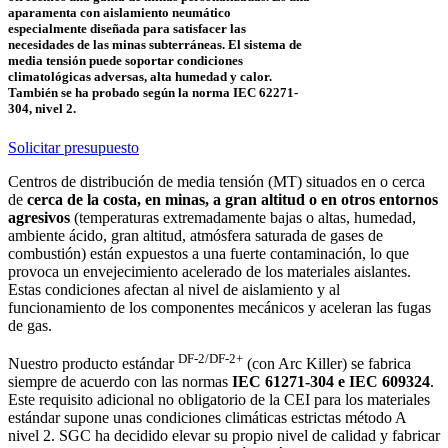
aparamenta con aislamiento neumático
especialmente diseñada para satisfacer las
necesidades de las minas subterráneas. El sistema de
media tensión puede soportar condiciones
climatológicas adversas, alta humedad y calor.
También se ha probado según la norma IEC 62271-
304, nivel 2.
Solicitar presupuesto
Centros de distribución de media tensión (MT) situados en o cerca
de
cerca de la costa, en minas, a gran altitud o en otros entornos
agresivos
(temperaturas extremadamente bajas o altas, humedad,
ambiente ácido, gran altitud, atmósfera saturada de gases de
combustión) están expuestos a una fuerte contaminación, lo que
provoca un envejecimiento acelerado de los materiales aislantes.
Estas condiciones afectan al nivel de aislamiento y al
funcionamiento de los componentes mecánicos y aceleran las fugas
de gas.
DF-2/DF-2+
Nuestro producto estándar
(con Arc Killer) se fabrica
siempre de acuerdo con las normas
IEC 61271-304 e IEC 609324
.
Este requisito adicional no obligatorio de la CEI para los materiales
estándar supone unas condiciones climáticas estrictas método A
nivel 2. SGC ha decidido elevar su propio nivel de calidad y fabricar