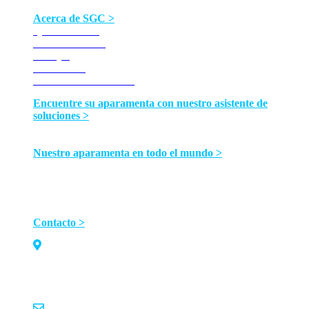
Acerca de SGC >
Quiénes somos
Nuestros valores
Ventajas
Certificados
Bucle de media tensión
Encuentre su aparamenta con nuestro asistente de
soluciones >
SGC – SwitchGear Company proporciona productos
confiables para aplicaciones de distribución eléctrica.
Nuestro aparamenta en todo el mundo >
Descubra nuestros proyectos de media tensión en todo el
mundo
Contacto >
Moorstraat 24
9850 Landegem
Belgium
BE0823357477
info@switchgearcompany.eu