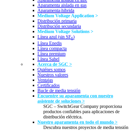
Aparamenta aislada en gas
Aparamenta-hibrida
Medium Voltage Application >
Distribución primaria
Distribución secundaria
Medium Voltage Solutions >
Línea azul (sin SF
)
6
Línea Enedis
Línea compacta
Línea premium
Línea Sahel
Acerca de SGC >
Quiénes somos
Nuestros valores
Ventajas
Certificados
Bucle de media tensión
Encuentre su aparamenta con nuestro
asistente de soluciones >
SGC – SwitchGear Company proporciona
productos confiables para aplicaciones de
distribución eléctrica.
Nuestro aparamenta en todo el mundo >
Descubra nuestros proyectos de media tensión