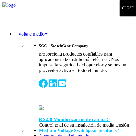
CLOSE
CLOSE
CLOSE
CLOSE
CLOSE
CLOSE
CLOSE
Voltaje medio
SGC – SwitchGear Company
proporciona productos confiables para
aplicaciones de distribución eléctrica. Nos
impulsa la seguridad del operador y somos un
proveedor activo en todo el mundo.
RX4.0 Monitorización de cabina >
Control total de su instalación de media tensión
Medium Voltage Switchgear products >
Aparamenta aislada en aire