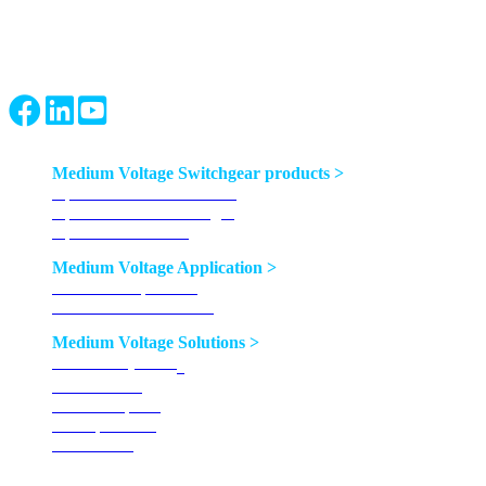
proporciona productos confiables para aplicaciones de distribución
eléctrica. Nos impulsa la seguridad del operador y somos un
proveedor activo en todo el mundo.
Medium Voltage Switchgear products >
Aparamenta aislada en aire
Aparamenta aislada en gas
Aparamenta-hibrida
Medium Voltage Application >
Distribución primaria
Distribución secundaria
Medium Voltage Solutions >
Línea azul (sin SF
)
6
Línea Enedis
Línea compacta
Línea premium
Línea Sahel